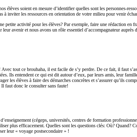
e nos élèves soient en mesure d’identifier quelles sont les personnes-res
as à inviter les ressources en orientation de votre milieu pour venir é
e petite activité pour les élèves? Par exemple, faire une rédaction en f
r leur avenir et nous avons un rôle essentiel d’accompagnateur auprès d’
ec tout ce brouhaha, il est facile de s’y perdre. De ce fait, il faut s’as
ées. Ils entendent ce qui est dit autour d’eux, par leurs amis, leur famill
ager les élèves à faire des démarches concrètes et s’assurer qu’ils compr
Il faut donc le consulter sans faute!
 d’enseignement (cégeps, universités, centres de formation professionnel
biliser plus efficacement. Quelles sont les questions clés: Où? Quand
iser leur « voyage postsecondaire » !