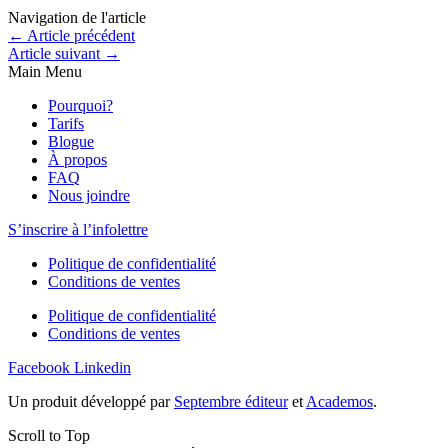
Navigation de l'article
←
Article précédent
Article suivant
→
Main Menu
Pourquoi?
Tarifs
Blogue
À propos
FAQ
Nous joindre
S’inscrire à l’infolettre
Politique de confidentialité
Conditions de ventes
Politique de confidentialité
Conditions de ventes
Facebook
Linkedin
Un produit développé par
Septembre éditeur
et
Academos
.
Scroll to Top