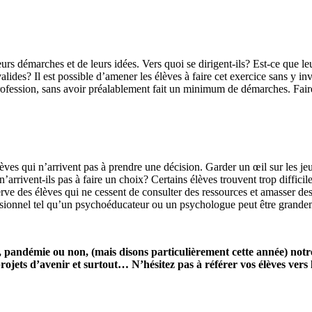
eurs démarches et de leurs idées. Vers quoi se dirigent-ils? Est-ce que leu
t valides? Il est possible d’amener les élèves à faire cet exercice sans y
e profession, sans avoir préalablement fait un minimum de démarches. Fai
élèves qui n’arrivent pas à prendre une décision. Garder un œil sur les je
n’arrivent-ils pas à faire un choix? Certains élèves trouvent trop diffici
rve des élèves qui ne cessent de consulter des ressources et amasser des
ssionnel tel qu’un psychoéducateur ou un psychologue peut être grandeme
, pandémie ou non, (mais disons particulièrement cette année) not
rojets d’avenir et surtout… N’hésitez pas à référer vos élèves ver